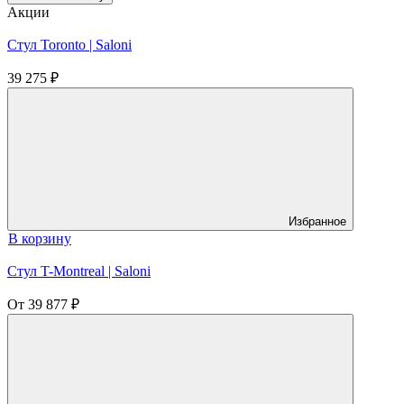
Акции
Стул Toronto | Saloni
39 275
₽
Избранное
В корзину
Стул T-Montreal | Saloni
От
39 877
₽