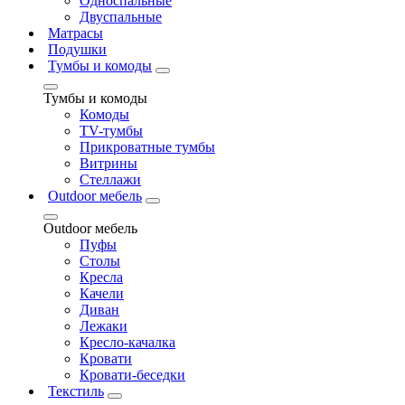
Односпальные
Двуспальные
Матрасы
Подушки
Тумбы и комоды
Тумбы и комоды
Комоды
ТV-тумбы
Прикроватные тумбы
Витрины
Стеллажи
Outdoor мебель
Outdoor мебель
Пуфы
Столы
Кресла
Качели
Диван
Лежаки
Кресло-качалка
Кровати
Кровати-беседки
Текстиль