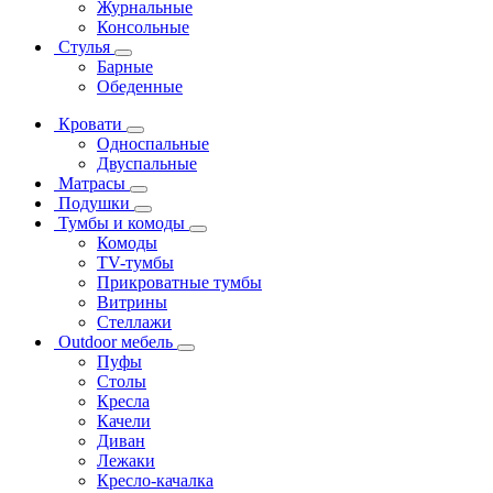
Журнальные
Консольные
Стулья
Барные
Обеденные
Кровати
Односпальные
Двуспальные
Матрасы
Подушки
Тумбы и комоды
Комоды
ТV-тумбы
Прикроватные тумбы
Витрины
Стеллажи
Outdoor мебель
Пуфы
Столы
Кресла
Качели
Диван
Лежаки
Кресло-качалка