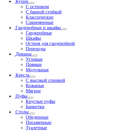
Кухни
С островом
С барной стойкой
Классические
Современные
Гардеробные и шкафы
Гардеробные
Шкафы
Остров для гардеробной
Переходы
Диваны
Угловые
Прямые
Модульные
Кресла
С высокой спинкой
Кожаные
Мягкие
Пуфы
Круглые пуфы
Банкетки
Столы
Обеденные
Письменные
Туалетные