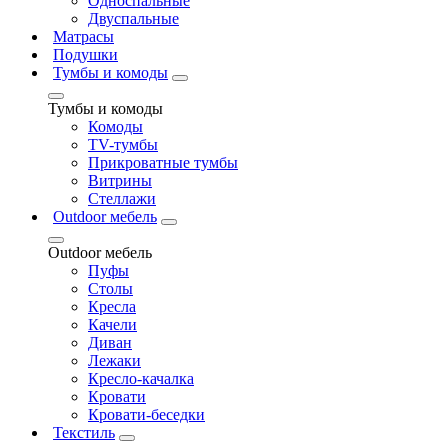
Односпальные
Двуспальные
Матрасы
Подушки
Тумбы и комоды
Тумбы и комоды
Комоды
ТV-тумбы
Прикроватные тумбы
Витрины
Стеллажи
Outdoor мебель
Outdoor мебель
Пуфы
Столы
Кресла
Качели
Диван
Лежаки
Кресло-качалка
Кровати
Кровати-беседки
Текстиль