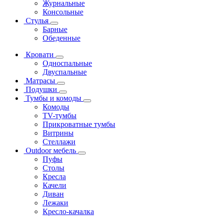
Журнальные
Консольные
Стулья
Барные
Обеденные
Кровати
Односпальные
Двуспальные
Матрасы
Подушки
Тумбы и комоды
Комоды
ТV-тумбы
Прикроватные тумбы
Витрины
Стеллажи
Outdoor мебель
Пуфы
Столы
Кресла
Качели
Диван
Лежаки
Кресло-качалка