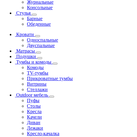
Журнальные
Консольные
Стулья
Барные
Обеденные
Кровати
Односпальные
Двуспальные
Матрасы
Подушки
Тумбы и комоды
Комоды
ТV-тумбы
Прикроватные тумбы
Витрины
Стеллажи
Outdoor мебель
Пуфы
Столы
Кресла
Качели
Диван
Лежаки
Кресло-качалка