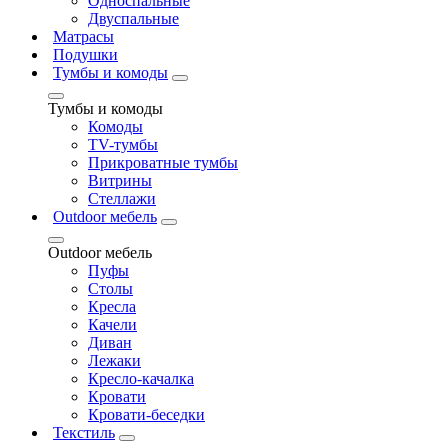
Односпальные
Двуспальные
Матрасы
Подушки
Тумбы и комоды
Тумбы и комоды
Комоды
ТV-тумбы
Прикроватные тумбы
Витрины
Стеллажи
Outdoor мебель
Outdoor мебель
Пуфы
Столы
Кресла
Качели
Диван
Лежаки
Кресло-качалка
Кровати
Кровати-беседки
Текстиль