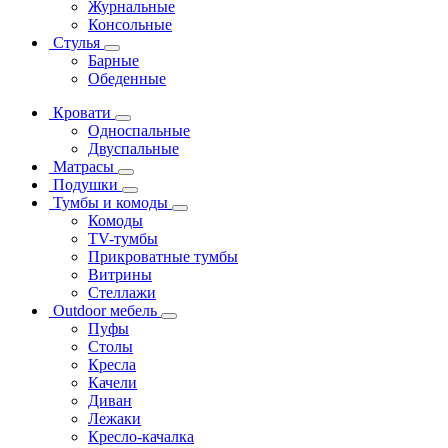
Журнальные
Консольные
Стулья
Барные
Обеденные
Кровати
Односпальные
Двуспальные
Матрасы
Подушки
Тумбы и комоды
Комоды
ТV-тумбы
Прикроватные тумбы
Витрины
Стеллажи
Outdoor мебель
Пуфы
Столы
Кресла
Качели
Диван
Лежаки
Кресло-качалка