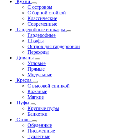
Кухни
С островом
С барной стойкой
Классические
Современные
Гардеробные и шкафы
Гардеробные
Шкафы
Остров для гардеробной
Переходы
Диваны
Угловые
Прямые
Модульные
Кресла
С высокой спинкой
Кожаные
Мягкие
Пуфы
Круглые пуфы
Банкетки
Столы
Обеденные
Письменные
Туалетные