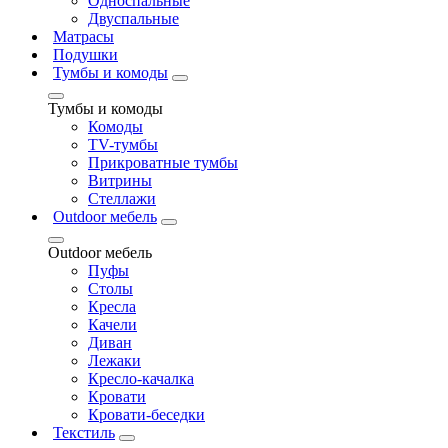
Односпальные
Двуспальные
Матрасы
Подушки
Тумбы и комоды
Тумбы и комоды
Комоды
ТV-тумбы
Прикроватные тумбы
Витрины
Стеллажи
Outdoor мебель
Outdoor мебель
Пуфы
Столы
Кресла
Качели
Диван
Лежаки
Кресло-качалка
Кровати
Кровати-беседки
Текстиль