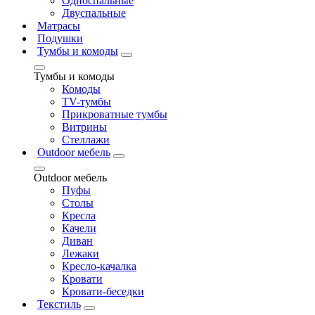
Односпальные
Двуспальные
Матрасы
Подушки
Тумбы и комоды
Тумбы и комоды
Комоды
ТV-тумбы
Прикроватные тумбы
Витрины
Стеллажи
Outdoor мебель
Outdoor мебель
Пуфы
Столы
Кресла
Качели
Диван
Лежаки
Кресло-качалка
Кровати
Кровати-беседки
Текстиль