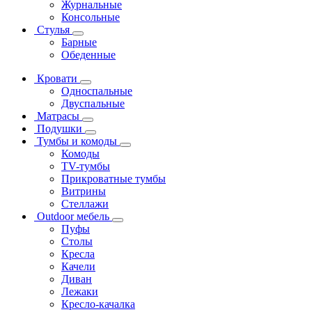
Журнальные
Консольные
Стулья
Барные
Обеденные
Кровати
Односпальные
Двуспальные
Матрасы
Подушки
Тумбы и комоды
Комоды
ТV-тумбы
Прикроватные тумбы
Витрины
Стеллажи
Outdoor мебель
Пуфы
Столы
Кресла
Качели
Диван
Лежаки
Кресло-качалка