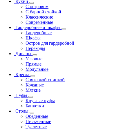
Кухни
С островом
С барной стойкой
Классические
Современные
Гардеробные и шкафы
Гардеробные
Шкафы
Остров для гардеробной
Переходы
Диваны
Угловые
Прямые
Модульные
Кресла
С высокой спинкой
Кожаные
Мягкие
Пуфы
Круглые пуфы
Банкетки
Столы
Обеденные
Письменные
Туалетные