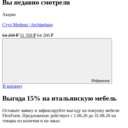
Вы недавно смотрели
Акции
Стул Modena | Archipelago
Первоначальная
Текущая
64 200
₽
51 359
₽
64 200
₽
цена
цена:
составляла
51
64
359 ₽.
200 ₽.
Избранное
В корзину
Выгода 15% на итальянскую мебель
Оставьте заявку и зафиксируйте выгоду на покупку мебели
FlexForm. Предложение действует с 1.06.26 до 31.08.26 на
товары из наличия и на заказ.