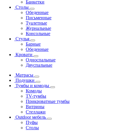
Банкетки
Столы
Обеденные
Письменные
Туалетные
Журнальные
Консольные
Стулья
Барные
Обеденные
Кровати
Односпальные
Двуспальные
Матрасы
Подушки
Тумбы и комоды
Комоды
ТV-тумбы
Прикроватные тумбы
Витрины
Стеллажи
Outdoor мебель
Пуфы
Столы