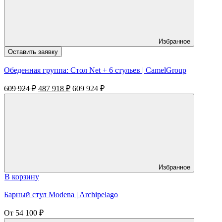
Избранное
Оставить заявку
Обеденная группа: Стол Net + 6 стульев | CamelGroup
Первоначальная
Текущая
609 924
₽
487 918
₽
609 924
₽
цена
цена:
составляла
487
609
918 ₽.
924 ₽.
Избранное
В корзину
Барный стул Modena | Archipelago
От
54 100
₽