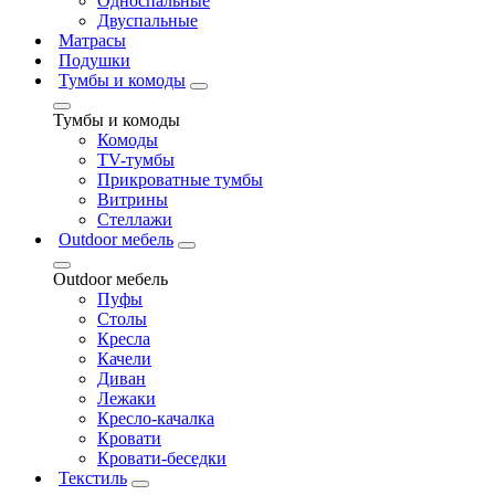
Односпальные
Двуспальные
Матрасы
Подушки
Тумбы и комоды
Тумбы и комоды
Комоды
ТV-тумбы
Прикроватные тумбы
Витрины
Стеллажи
Outdoor мебель
Outdoor мебель
Пуфы
Столы
Кресла
Качели
Диван
Лежаки
Кресло-качалка
Кровати
Кровати-беседки
Текстиль