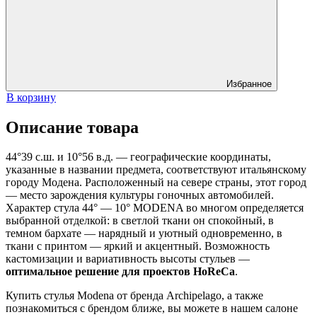
64
359 ₽.
200 ₽.
Избранное
В корзину
Описание товара
44°39 с.ш. и 10°56 в.д. — географические координаты,
указанные в названии предмета, соответствуют итальянскому
городу Модена. Расположенный на севере страны, этот город
— место зарождения культуры гоночных автомобилей.
Характер стула 44° — 10° MODENA во многом определяется
выбранной отделкой: в светлой ткани он спокойный, в
темном бархате — нарядный и уютный одновременно, в
ткани с принтом — яркий и акцентный. Возможность
кастомизации и вариативность высоты стульев —
оптимальное решение для проектов HoReCa
.
Купить стулья Modena от бренда Archipelago, а также
познакомиться с брендом ближе, вы можете в нашем салоне