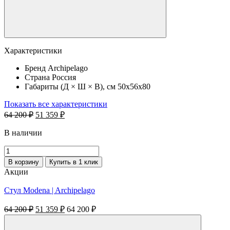
Характеристики
Бренд
Archipelago
Страна
Россия
Габариты (Д × Ш × В), см
50х56х80
Показать все характеристики
Первоначальная
Текущая
64 200
₽
51 359
₽
цена
цена:
составляла
51
В наличии
64
359 ₽.
Количество
200 ₽.
товара
В корзину
Купить в 1 клик
Стул
Акции
Modena
|
Стул Modena | Archipelago
Archipelago
Первоначальная
Текущая
64 200
₽
51 359
₽
64 200
₽
цена
цена:
составляла
51