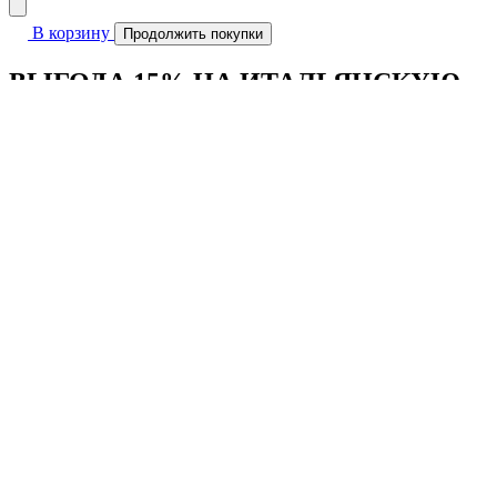
В корзину
Продолжить покупки
ВЫГОДА 15% НА ИТАЛЬЯНСКУЮ
МЕБЕЛЬ FLEXFORM
Заполните форму ниже
Даю согласие на
использование персональных данных
для
обработки обращения
Получить скидку
* Выгода 15% действует на товары из наличия, заказные
позиции и не суммируется с другими акциями и
предложениями. Срок действия акции с 1 июня по 31 августа
2026 года.