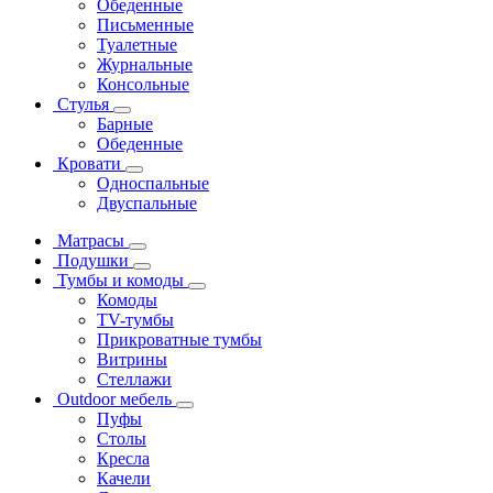
Обеденные
Письменные
Туалетные
Журнальные
Консольные
Стулья
Барные
Обеденные
Кровати
Односпальные
Двуспальные
Матрасы
Подушки
Тумбы и комоды
Комоды
ТV-тумбы
Прикроватные тумбы
Витрины
Стеллажи
Outdoor мебель
Пуфы
Столы
Кресла
Качели