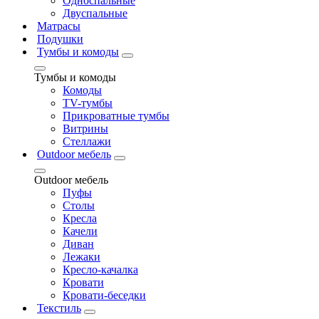
Односпальные
Двуспальные
Матрасы
Подушки
Тумбы и комоды
Тумбы и комоды
Комоды
ТV-тумбы
Прикроватные тумбы
Витрины
Стеллажи
Outdoor мебель
Outdoor мебель
Пуфы
Столы
Кресла
Качели
Диван
Лежаки
Кресло-качалка
Кровати
Кровати-беседки
Текстиль