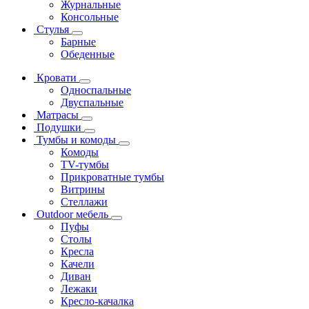
Журнальные
Консольные
Стулья
Барные
Обеденные
Кровати
Односпальные
Двуспальные
Матрасы
Подушки
Тумбы и комоды
Комоды
ТV-тумбы
Прикроватные тумбы
Витрины
Стеллажи
Outdoor мебель
Пуфы
Столы
Кресла
Качели
Диван
Лежаки
Кресло-качалка