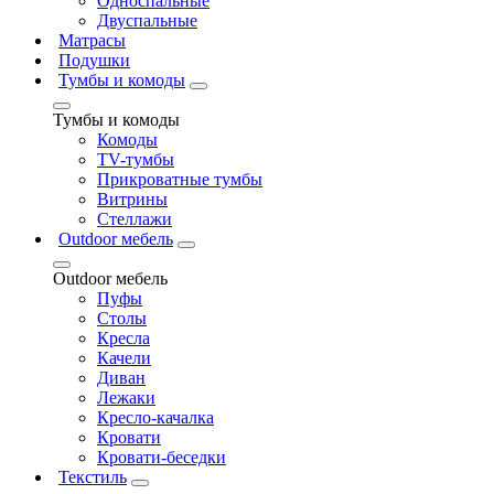
Односпальные
Двуспальные
Матрасы
Подушки
Тумбы и комоды
Тумбы и комоды
Комоды
ТV-тумбы
Прикроватные тумбы
Витрины
Стеллажи
Outdoor мебель
Outdoor мебель
Пуфы
Столы
Кресла
Качели
Диван
Лежаки
Кресло-качалка
Кровати
Кровати-беседки
Текстиль