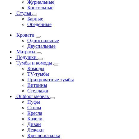
Журнальные
Консольные
Стулья
Барные
Обеденные
Кровати
Односпальные
Двуспальные
Матрасы
Подушки
Тумбы и комоды
Комоды
ТV-тумбы
Прикроватные тумбы
Витрины
Стеллажи
Outdoor мебель
Пуфы
Столы
Кресла
Качели
Диван
Лежаки
Кресло-качалка