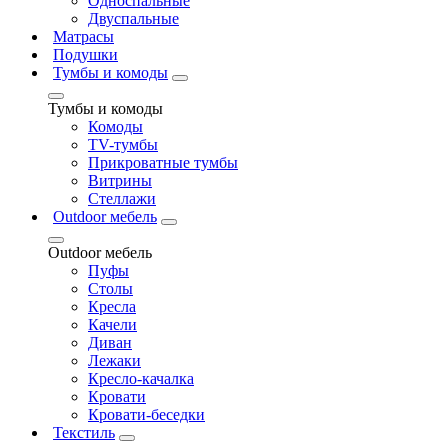
Односпальные
Двуспальные
Матрасы
Подушки
Тумбы и комоды
Тумбы и комоды
Комоды
ТV-тумбы
Прикроватные тумбы
Витрины
Стеллажи
Outdoor мебель
Outdoor мебель
Пуфы
Столы
Кресла
Качели
Диван
Лежаки
Кресло-качалка
Кровати
Кровати-беседки
Текстиль