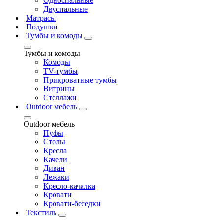
Односпальные
Двуспальные
Матрасы
Подушки
Тумбы и комоды
Тумбы и комоды
Комоды
ТV-тумбы
Прикроватные тумбы
Витрины
Стеллажи
Outdoor мебель
Outdoor мебель
Пуфы
Столы
Кресла
Качели
Диван
Лежаки
Кресло-качалка
Кровати
Кровати-беседки
Текстиль