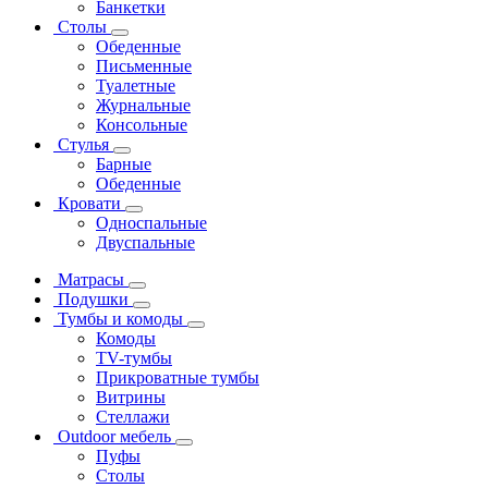
Банкетки
Столы
Обеденные
Письменные
Туалетные
Журнальные
Консольные
Стулья
Барные
Обеденные
Кровати
Односпальные
Двуспальные
Матрасы
Подушки
Тумбы и комоды
Комоды
ТV-тумбы
Прикроватные тумбы
Витрины
Стеллажи
Outdoor мебель
Пуфы
Столы