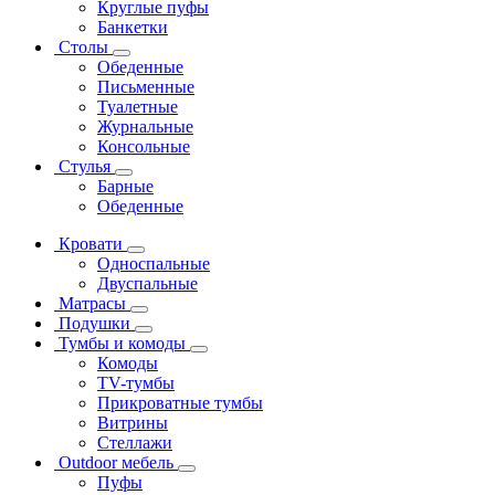
Круглые пуфы
Банкетки
Столы
Обеденные
Письменные
Туалетные
Журнальные
Консольные
Стулья
Барные
Обеденные
Кровати
Односпальные
Двуспальные
Матрасы
Подушки
Тумбы и комоды
Комоды
ТV-тумбы
Прикроватные тумбы
Витрины
Стеллажи
Outdoor мебель
Пуфы