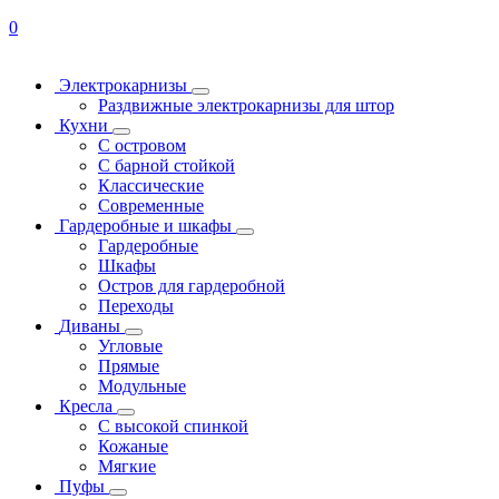
0
Электрокарнизы
Раздвижные электрокарнизы для штор
Кухни
С островом
С барной стойкой
Классические
Современные
Гардеробные и шкафы
Гардеробные
Шкафы
Остров для гардеробной
Переходы
Диваны
Угловые
Прямые
Модульные
Кресла
С высокой спинкой
Кожаные
Мягкие
Пуфы