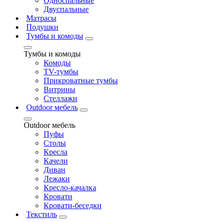
Односпальные
Двуспальные
Матрасы
Подушки
Тумбы и комоды
Тумбы и комоды
Комоды
ТV-тумбы
Прикроватные тумбы
Витрины
Стеллажи
Outdoor мебель
Outdoor мебель
Пуфы
Столы
Кресла
Качели
Диван
Лежаки
Кресло-качалка
Кровати
Кровати-беседки
Текстиль