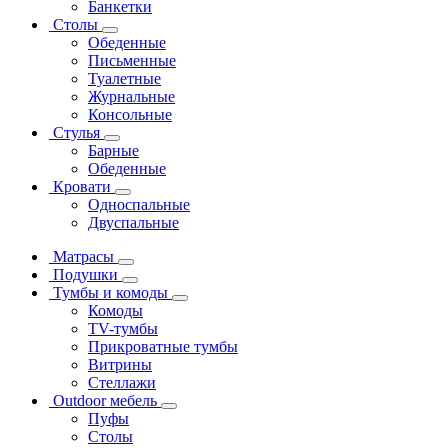
Банкетки
Столы
Обеденные
Письменные
Туалетные
Журнальные
Консольные
Стулья
Барные
Обеденные
Кровати
Односпальные
Двуспальные
Матрасы
Подушки
Тумбы и комоды
Комоды
ТV-тумбы
Прикроватные тумбы
Витрины
Стеллажи
Outdoor мебель
Пуфы
Столы